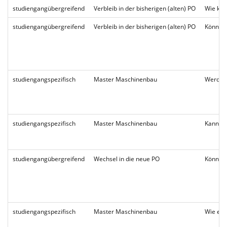
studiengangübergreifend
Verbleib in der bisherigen (alten) PO
Wie kön
studiengangübergreifend
Verbleib in der bisherigen (alten) PO
Können 
studiengangspezifisch
Master Maschinenbau
Werden 
studiengangspezifisch
Master Maschinenbau
Kann ei
studiengangübergreifend
Wechsel in die neue PO
Können 
studiengangspezifisch
Master Maschinenbau
Wie erh