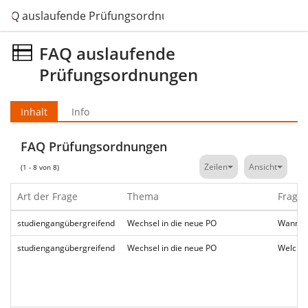
FAQ auslaufende Prüfungsordnungen
FAQ auslaufende
Prüfungsordnungen
Inhalt
Info
FAQ Prüfungsordnungen
Zeilen
Ansicht
(1 - 8 von 8)
Art der Frage
Thema
Frage
studiengangübergreifend
Wechsel in die neue PO
Wann un
studiengangübergreifend
Wechsel in die neue PO
Welche 