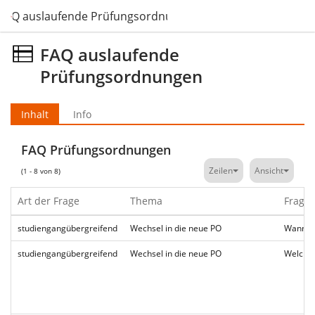
FAQ auslaufende Prüfungsordnungen
FAQ auslaufende
Prüfungsordnungen
Inhalt
Info
FAQ Prüfungsordnungen
Zeilen
Ansicht
(1 - 8 von 8)
Art der Frage
Thema
Frage
studiengangübergreifend
Wechsel in die neue PO
Wann un
studiengangübergreifend
Wechsel in die neue PO
Welche 