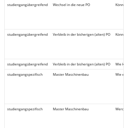
studiengangübergreifend
Wechsel in die neue PO
Können 
studiengangübergreifend
Verbleib in der bisherigen (alten) PO
Können 
studiengangübergreifend
Verbleib in der bisherigen (alten) PO
Wie kön
studiengangspezifisch
Master Maschinenbau
Wie erh
studiengangspezifisch
Master Maschinenbau
Werden 