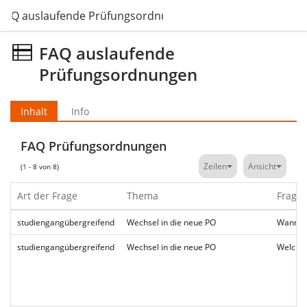
FAQ auslaufende Prüfungsordnungen
FAQ auslaufende
Prüfungsordnungen
Inhalt
Info
FAQ Prüfungsordnungen
Zeilen
Ansicht
(1 - 8 von 8)
Art der Frage
Thema
Frage
studiengangübergreifend
Wechsel in die neue PO
Wann un
studiengangübergreifend
Wechsel in die neue PO
Welche 