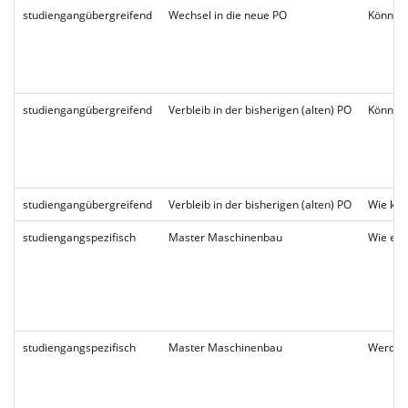
studiengangübergreifend
Wechsel in die neue PO
Können 
studiengangübergreifend
Verbleib in der bisherigen (alten) PO
Können 
studiengangübergreifend
Verbleib in der bisherigen (alten) PO
Wie kön
studiengangspezifisch
Master Maschinenbau
Wie erh
studiengangspezifisch
Master Maschinenbau
Werden 