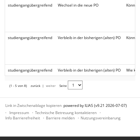
studiengangübergreifend
Wechsel in die neue PO
Können 
studiengangübergreifend
Verbleib in der bisherigen (alten) PO
Können 
studiengangübergreifend
Verbleib in der bisherigen (alten) PO
Wie kön
(1 - 5 von 8)
zurück
|
weiter
Seite
Link in Zwischenablage kopieren
powered by ILIAS (v9.21 2026-07-07)
Impressum
Technische Betreuung kontaktieren
Info Barrierefreiheit
Barriere melden
Nutzungsvereinbarung