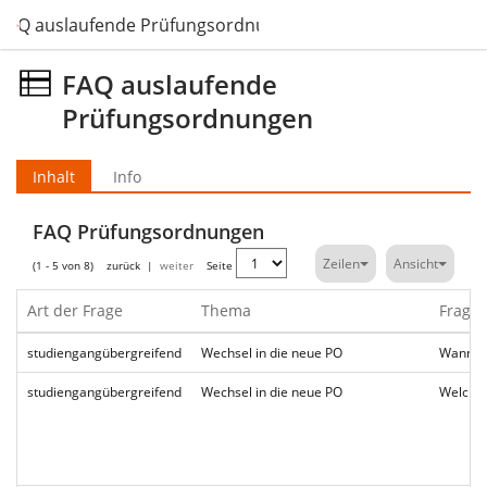
FAQ auslaufende Prüfungsordnungen
FAQ auslaufende
Prüfungsordnungen
Inhalt
Info
FAQ Prüfungsordnungen
Zeilen
Ansicht
(1 - 5 von 8)
zurück
|
weiter
Seite
Art der Frage
Thema
Frage
studiengangübergreifend
Wechsel in die neue PO
Wann un
studiengangübergreifend
Wechsel in die neue PO
Welche 