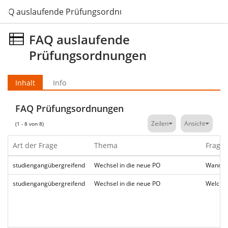
FAQ auslaufende Prüfungsordnungen
FAQ auslaufende
Prüfungsordnungen
Inhalt
Info
FAQ Prüfungsordnungen
Zeilen
Ansicht
(1 - 8 von 8)
Art der Frage
Thema
Frage
studiengangübergreifend
Wechsel in die neue PO
Wann un
studiengangübergreifend
Wechsel in die neue PO
Welche 