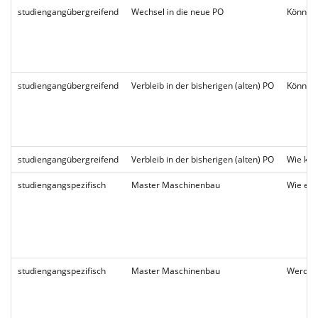
studiengangübergreifend
Wechsel in die neue PO
Können 
studiengangübergreifend
Verbleib in der bisherigen (alten) PO
Können 
studiengangübergreifend
Verbleib in der bisherigen (alten) PO
Wie kön
studiengangspezifisch
Master Maschinenbau
Wie erh
studiengangspezifisch
Master Maschinenbau
Werden 