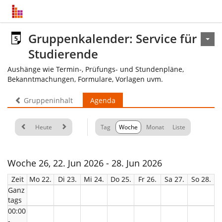
Gruppenkalender: Service für
Studierende
Aushänge wie Termin-, Prüfungs- und Stundenpläne,
Bekanntmachungen, Formulare, Vorlagen uvm.
Gruppeninhalt
Agenda
Heute
Tag
Woche
Monat
Liste
Woche 26, 22. Jun 2026 - 28. Jun 2026
Zeit
Mo 22.
Di 23.
Mi 24.
Do 25.
Fr 26.
Sa 27.
So 28.
Ganz
tags
00:00
-