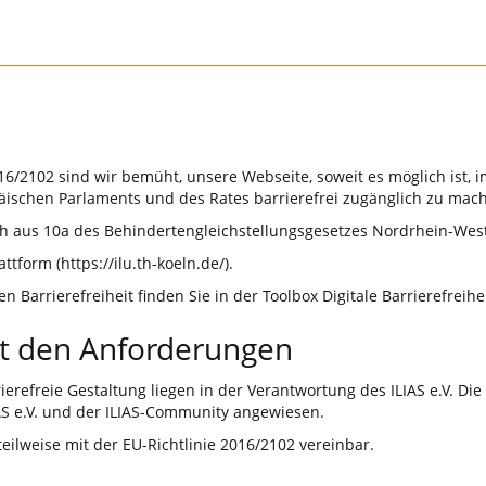
 2016/2102 sind wir bemüht, unsere Webseite, soweit es möglich ist,
äischen Parlaments und des Rates barrierefrei zugänglich zu mac
h aus 10a des Behindertengleichstellungsgesetzes Nordrhein-Westf
attform (https://ilu.th-koeln.de/).
Barrierefreiheit finden Sie in der Toolbox Digitale Barrierefreihei
it den Anforderungen
efreie Gestaltung liegen in der Verantwortung des ILIAS e.V. Die T
S e.V. und der ILIAS-Community angewiesen.
ilweise mit der EU-Richtlinie 2016/2102 vereinbar.