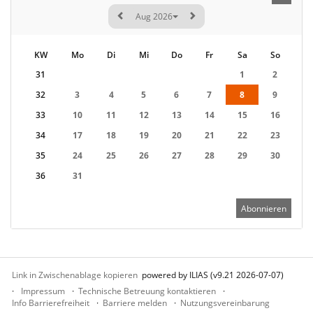
Aug 2026
KW
Mo
Di
Mi
Do
Fr
Sa
So
31
1
2
32
3
4
5
6
7
8
9
33
10
11
12
13
14
15
16
34
17
18
19
20
21
22
23
35
24
25
26
27
28
29
30
36
31
Abonnieren
Link in Zwischenablage kopieren
powered by ILIAS (v9.21 2026-07-07)
Impressum
Technische Betreuung kontaktieren
Info Barrierefreiheit
Barriere melden
Nutzungsvereinbarung